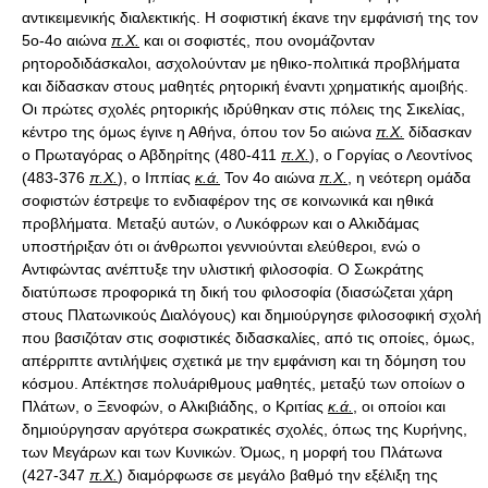
αντικειμενικής διαλεκτικής. Η σοφιστική έκανε την εμφάνισή της τον
5ο-4ο αιώνα
π.Χ.
και οι σοφιστές, που ονομάζονταν
ρητοροδιδάσκαλοι, ασχολούνταν με ηθικο-πολιτικά προβλήματα
και δίδασκαν στους μαθητές ρητορική έναντι χρηματικής αμοιβής.
Οι πρώτες σχολές ρητορικής ιδρύθηκαν στις πόλεις της Σικελίας,
κέντρο της όμως έγινε η Αθήνα, όπου τον 5ο αιώνα
π.Χ.
δίδασκαν
ο Πρωταγόρας ο Αβδηρίτης (480-411
π.Χ.
), ο Γοργίας ο Λεοντίνος
(483-376
π.Χ.
), ο Ιππίας
κ.ά.
Τον 4ο αιώνα
π.Χ.
, η νεότερη ομάδα
σοφιστών έστρεψε το ενδιαφέρον της σε κοινωνικά και ηθικά
προβλήματα. Μεταξύ αυτών, ο Λυκόφρων και ο Αλκιδάμας
υποστήριξαν ότι οι άνθρωποι γεννιούνται ελεύθεροι, ενώ ο
Αντιφώντας ανέπτυξε την υλιστική φιλοσοφία. Ο Σωκράτης
διατύπωσε προφορικά τη δική του φιλοσοφία (διασώζεται χάρη
στους Πλατωνικούς Διαλόγους) και δημιούργησε φιλοσοφική σχολή
που βασιζόταν στις σοφιστικές διδασκαλίες, από τις οποίες, όμως,
απέρριπτε αντιλήψεις σχετικά με την εμφάνιση και τη δόμηση του
κόσμου. Απέκτησε πολυάριθμους μαθητές, μεταξύ των οποίων ο
Πλάτων, ο Ξενοφών, ο Αλκιβιάδης, ο Κριτίας
κ.ά.
, οι οποίοι και
δημιούργησαν αργότερα σωκρατικές σχολές, όπως της Κυρήνης,
των Μεγάρων και των Κυνικών. Όμως, η μορφή του Πλάτωνα
(427-347
π.Χ.
) διαμόρφωσε σε μεγάλο βαθμό την εξέλιξη της