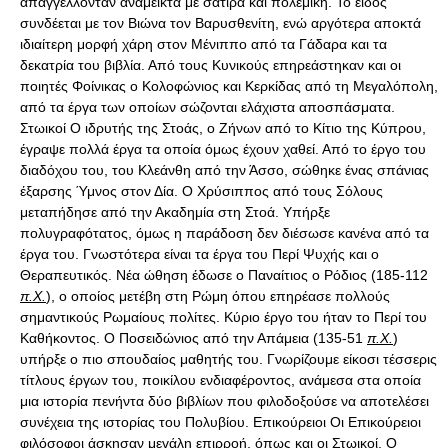
απαγγέλλονταν ανάμεικτα με σάτιρα και πολεμική. Το είδος
συνδέεται με τον Βιώνα τον Βαρυσθενίτη, ενώ αργότερα αποκτά
ιδιαίτερη μορφή χάρη στον Μένιππο από τα Γάδαρα και τα
δεκατρία του βιβλία. Από τους Κυνικούς επηρεάστηκαν και οι
ποιητές Φοίνικας ο Κολοφώνιος και Κερκίδας από τη Μεγαλόπολη,
από τα έργα των οποίων σώζονται ελάχιστα αποσπάσματα.
Στωικοί Ο ιδρυτής της Στοάς, ο Ζήνων από το Κίτιο της Κύπρου,
έγραψε πολλά έργα τα οποία όμως έχουν χαθεί. Από το έργο του
διαδόχου του, του Κλεάνθη από την Άσσο, σώθηκε ένας σπάνιας
έξαρσης Ύμνος στον Δία. Ο Χρύσιππος από τους Σόλους
μεταπήδησε από την Ακαδημία στη Στοά. Υπήρξε
πολυγραφότατος, όμως η παράδοση δεν διέσωσε κανένα από τα
έργα του. Γνωστότερα είναι τα έργα του Περί Ψυχής και ο
Θεραπευτικός. Νέα ώθηση έδωσε ο Παναίτιος ο Ρόδιος (185-112
π.Χ.
), ο οποίος μετέβη στη Ρώμη όπου επηρέασε πολλούς
σημαντικούς Ρωμαίους πολίτες. Κύριο έργο του ήταν το Περί του
Καθήκοντος. Ο Ποσειδώνιος από την Απάμεια (135-51
π.Χ.
)
υπήρξε ο πιο σπουδαίος μαθητής του. Γνωρίζουμε είκοσι τέσσερις
τίτλους έργων του, ποικίλου ενδιαφέροντος, ανάμεσα στα οποία
μια ιστορία πενήντα δύο βιβλίων που φιλοδοξούσε να αποτελέσει
συνέχεια της ιστορίας του Πολυβίου. Επικούρειοι Οι Επικούρειοι
φιλόσοφοι άσκησαν μεγάλη επιρροή, όπως και οι Στωικοί. Ο