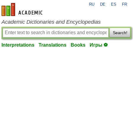
RU
DE
ES
FR
en-academic.com
Academic Dictionaries and Encyclopedias
Search!
Interpretations
Translations
Books
Игры ⚽