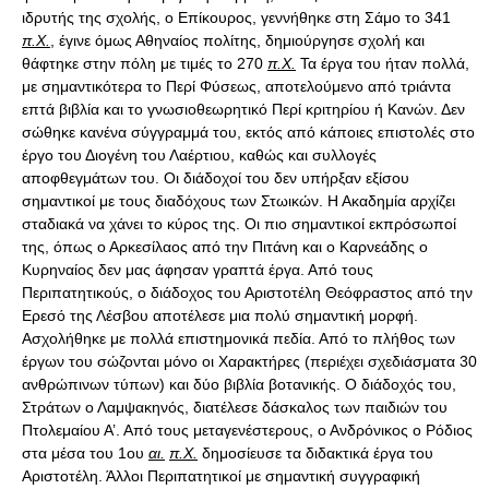
ιδρυτής της σχολής, ο Επίκουρος, γεννήθηκε στη Σάμο το 341
π.Χ.
, έγινε όμως Αθηναίος πολίτης, δημιούργησε σχολή και
θάφτηκε στην πόλη με τιμές το 270
π.Χ.
Τα έργα του ήταν πολλά,
με σημαντικότερα το Περί Φύσεως, αποτελούμενο από τριάντα
επτά βιβλία και το γνωσιοθεωρητικό Περί κριτηρίου ή Κανών. Δεν
σώθηκε κανένα σύγγραμμά του, εκτός από κάποιες επιστολές στο
έργο του Διογένη του Λαέρτιου, καθώς και συλλογές
αποφθεγμάτων του. Οι διάδοχοί του δεν υπήρξαν εξίσου
σημαντικοί με τους διαδόχους των Στωικών. Η Ακαδημία αρχίζει
σταδιακά να χάνει το κύρος της. Οι πιο σημαντικοί εκπρόσωποί
της, όπως ο Αρκεσίλαος από την Πιτάνη και ο Καρνεάδης ο
Κυρηναίος δεν μας άφησαν γραπτά έργα. Από τους
Περιπατητικούς, ο διάδοχος του Αριστοτέλη Θεόφραστος από την
Ερεσό της Λέσβου αποτέλεσε μια πολύ σημαντική μορφή.
Ασχολήθηκε με πολλά επιστημονικά πεδία. Από το πλήθος των
έργων του σώζονται μόνο οι Χαρακτήρες (περιέχει σχεδιάσματα 30
ανθρώπινων τύπων) και δύο βιβλία βοτανικής. Ο διάδοχός του,
Στράτων ο Λαμψακηνός, διατέλεσε δάσκαλος των παιδιών του
Πτολεμαίου Α’. Από τους μεταγενέστερους, ο Ανδρόνικος ο Ρόδιος
στα μέσα του 1ου
αι.
π.Χ.
δημοσίευσε τα διδακτικά έργα του Αριστοτέλη. Άλλοι Περιπατητικοί με σημαντική συγγραφική δραστηριότητα ήταν ο Πραξιφάνης και ο Κλέαρχος από τους Σόλους. Ο Αρίστωνας από την Αλεξάνδρεια υπομνημάτισε το έργο του Αριστοτέλη. Εκείνη την περίοδο άκμασε και η περιπατητική βιογραφία με κύριους εκπροσώπους τον Αριστόξενο από τον Τάραντα, που διακρίθηκε και ως θεωρητικός της μουσικής, και τον Χαμαιλέοντα. Κλείνοντας τον κύκλο της ελληνιστικής φιλοσοφίας, αναφέρουμε τον Σκεπτικό Τίμωνα από τον Φλειούντα, με κύριο έργο του τα σατιρικά ποιήματα Σίλλους. Η ΒΥΖΑΝΤΙΝΗ ΦΙΛΟΣΟΦΙΑ Περσοναλισμός Η βυζαντινή φιλοσοφία εισηγείται την προσωποκρατία (προσωποκεντρική οντολογία) τονίζοντας την ετερότητα, την ιδιαιτερότητα και τη διαφορετικότητα του προσώπου. Ο όρος «πρόσωπο» σημαίνει το συγκεκριμένο ον, την ύπαρξη, σε αντιδιαστολή με την «ουσία». Για παράδειγμα, η ανθρωπότητα είναι μια ουσία, αλλά ο άνθρωπος είναι πρόσωπο, ή η θεότητα είναι μια ουσία, αλλά ο Πατήρ, ο Υιός και το Πνεύμα είναι πρόσωπα. Η ουσία δηλώνει το γενικό, το καθολικό, το αόριστο, το απρόσωπο και το άχρονο, ενώ αντιθέτως το πρόσωπο είναι το ορισμένο και το συγκεκριμένο ον, το ενυπόστατο, το ειδικό και μερικό, η ύπαρξη. Το πρόσωπο διακρίνεται από μια τριπλή ιδιότητα, που είναι η μοναδικότητα, η ετερότητα και η αναφορικότητα. Η πρώτη ιδιότητα του προσώπου, δηλαδή η μοναδικότητα, είναι ποσοτική, ενώ οι δυο άλλες, η ετερότητα και η αναφορικότητα, είναι ποιοτικές. 1. Η μοναδικότητα ως ποσοτική ιδιότητα του προσώπου σημαίνει τη μονάδα. Το πρόσωπο είναι καταρχήν μια μονάδα, είτε πρόκειται για το θείο πρόσωπο είτε για το ανθρώπινο. Το πρόσωπο είναι μοναδικό και ανεπανάληπτο ον. Κανένας άνθρωπος στον κόσμο δεν μοιάζει με κανέναν άλλο συνάνθρωπό του, όντας μοναδικός και ανεπανάληπτος. Ακόμα και τα αδέρφια διαφέρουν, ακόμα και τα δίδυμα, ακόμα και τα σιαμαία. Οι απόγονοι, επίσης, διαφέρουν από τους προγόνους, τα παιδιά δεν μοιάζουν στους γονείς, παρ’ ότι κατάγονται από αυτούς, ωστόσο διαφοροποιούνται από κείνους ακόμα και στις λεπτομέρειες των φυσιογνωμικών χαρακτηριστικών τους. Όσες ομοιότητες ανακαλύψουμε, άλλες τόσες ανομοιότητες θα επισημάνουμε κάθε φορά που συγκρίνουμε προσεκτικά τους εξ αίματος συγγενείς δυο διαφορετικών γενεών. Κάτι ανάλογο ισχύει στη θεότητα με το αγέννητον, το γεννητόν και το εκπορευτόν των τριών προσώπων. Μοναδικά και ανεπανάληπτα είναι τα τρία πρόσωπα της άκτιστης θεότητας, όπως επίσης μοναδικά και ανεπανάληπτα είναι τα μύρια πρόσωπα της κτιστής ανθρωπότητας. 2. Η ετερότητα είναι η άλλη, κατά πολύ σημαντικότερη ποιοτική ιδιότητα του προσώπου, που συνιστά την ταυτότητά του. Το πρόσωπο δεν είναι μονάχα μοναδικό, είναι και ανεπανάληπτο μέσα στο χρόνο. Η διαφορά είναι που συνιστά το πρόσωπο. Το ίδιον, το ιδιάζον, το ιδιαίτερο, το διαφορετικό και το αλλιώτικο προσδίδουν στο πρόσωπο ποιότητα και ταυτότητα. Η ετερότητα είναι η ταυτότητα του προσώπου. Πρόσωπο δεν γίνεται ό,τι είναι, αλλά αντιθέτως πρόσωπο είναι ό,τι γίνεται, αυτό που γίνεται. Τελικά το πρόσωπο δεν είναι, αλλά γίνεται. Στο πρόσωπο προσιδιάζει το «γίγνεσθαι» αντί του «είναι», δεν πρόκειται για την ουσία, αλλά για το υπερούσιο, δηλαδή το υπεράνω της ουσίας, το πέραν και επέκεινα αυτής. Εδώ εδράζεται η νεότερη διαφοροποίηση μεταξύ προσώπου και ατόμου. Κοινός παρονομαστής τους είναι η αντίθεσή τους με την έννοια της ουσίας. Τόσο το πρόσωπο όσο και το άτομο χαρακτηρίζονται από μοναδικότητα και ετερότητα. 3. Η αναφορικότητα είναι που προσιδιάζει στο πρόσωπο και απουσιάζει από το άτομο. Το πρόσωπο είναι αναφορικό, δηλαδή αναφέρεται στο άλλο του, σχετίζεται με αυτό, κοινωνεί και επι-κοινωνεί, μετέχει και συμ-μετέχει. Αντιθέτως, το άτομο είναι μοναδικό και ανεπανάληπτο χωρίς την επικοινωνία, τη συμμετοχή, την αναφορά και τη σχέση που χαρακτηρίζει το πρόσωπο. Στο άτομο ταιριάζει η σχάση και στο πρόσωπο αρμόζει η σχέση. Η καισαρική τομή μεταξύ ατόμου και προσώπου είναι η αναφορικότητα. Ον με σχέση είναι πρόσωπο. Ον χωρίς σχέση είναι άτομο. Η ατομικότητα αναιρεί την αναφορικότητα και η σχεσιακότητα καθορίζει το πρόσωπο. Ο άνθρωπος γεννιέται άτομο και γίνεται πρόσωπο. Η ύπαρξη γεννάται ως άτομο και αναγεννάται ως πρόσωπο. Το άτομο έχει υπόσταση χωρίς έκσταση, δηλαδή υπάρχει και υφίσταται χωρίς να εξέρχεται από τα όρια του εγώ του και χωρίς να θραύει τα δεσμά του εαυτού του. Αντιθέτως, το πρόσωπο είναι υπόσταση με έκσταση, υπάρχει μόνο επειδή, εάν, εφόσον και ενόσω συνυπάρχει με το άλλο του, το αλλιώτικο, το διαφορετικό, το «έτερον». Στο άτομο η ουσία υποστασιάζεται χωρίς να εκστασιάζεται, ενώ στο πρόσωπο η ουσία υποστασιάζεται και εκστασιάζεται ταυτοχρόνως, δηλαδή υφίσταται για να εξίσταται. Παρ’ ότι η μοναδικότητα και η ετερότητα χρειάζονται για την εννοιολόγηση του ατόμου και του προσώπου εξίσου, ωστόσο μόνο η αναφορικότητα είναι που διακρίνει κατεξοχήν το πρόσωπο, τόσο έναντι της ουσίας όσο κι έναντι του ατόμου. Η περσοναλιστική οντολογία δηλώνει ότι ο Θεός είναι Ένας, αλλά δεν είναι Μόνος. Με αυτό τον τρόπο επιτυγχάνονται τα εξής: 1. Με την πρώτη φράση, ότι ο Θεός είναι Ένας, οριοθετείται σαφέστατα ο αρχαιοελληνικός ολισμός από τον ειδωλολατρικό πολυθεϊσμό. Διατηρείται η κορυφαία μεταφυσική πρόταση της ελληνικής σκέψης, ότι η ενότητα προέχει της πολλαπλότητας, και ταυτόχρονα καταρρίπτεται ο παγανιστικός πολυθεϊσμός, αφού η θρησκευτική πολλαπλότητα της ειδωλολατρίας μένει φιλοσοφικά μετέωρη απέναντι στο αίτημα για την πρόταξη της ενότητας προς την πολλαπλότητα. 2. Με τη δεύτερη φράση, ότι δηλαδή ο Θεός δεν είναι Μόνος, αποκρούεται ο ιουδαϊκός μονοθεϊσμός και ταυτόχρονα αποκλείεται ο ατομισμός. Η ενότητα διακρίνεται από τη μοναδικότητα και η κοινότητα αναιρεί τη μοναχικότητα. Η προσωποκρατική εκδοχή εμπλουτίζει το μονοθεϊσμό και οριοθετεί το χριστιανισμό από τον ιουδαϊσμό με σαφήνεια και αποφασιστικότητα. 3. Η προσωποκρατική τριαδικότητα και ο περσοναλιστικός ολισμός προλαμβάνουν και αποτρέπουν την ανάδυση του ατομικισμού. Πρόσωπο και άτομο διαφέρουν καισαρικά. Στο πρόσωπο προσιδιάζει η σχέση και στο άτομο η σχάση. Η ατομικότητα είναι έμφυτη και «φυσική», ενώ η αναφορικότητα είναι επίκτητη και «προσωπική». Ο περσοναλισμός απαγορεύει τον ατομικισμό, διότι αντιλαμβάνεται την ελευθερία σε συνδυασμό με την αγάπη, τη σχέση, την επι-κοινωνία και τη συμ-μετοχή Ο βυζαντινός περσοναλισμός παρουσιάζει μιαν αδυναμία. Επειδή κομίζει μια νέα μεταφυσική πρόταση, συνιστά πρόκληση για την ελληνική φιλοσοφία, η οποία αντιδρά συστηματικά. Γι’ αυτόν ακριβώς το λόγο ανακύπτουν αιρέσεις στην Ανατολή. Το κέντρο βάρους της οντολογίας μετατίθεται από την ουσία στο πρόσωπο. Το «είναι» παύει να είναι προϊόν ανάγκης και καθίσταται καρπός της ελευθερίας. Η ενότητα πλέον εδράζεται στην προσωπική ετερότητα και όχι στην απρόσωπη ταυτότητα. Σε αυτή τη μεταφυσική πρόκληση εκ μέρους της χριστιανικής πίστης προβάλλει σθεναρή αντίσταση η ελληνική φιλοσοφική παράδοση. Οι αιρέσεις ενσαρκώνουν την αντίσταση της ελληνικής ολιστικής μεταφυσικής στη χριστιανική προσωποκρατική οντολογία. Δεν είναι τυχαίο ούτε δυσερμήνευτο το ότι στην Ανατολή εμφανίζονται οι περισσότερες και οι σοβαρότερες αιρέσεις. Δεν είναι άλλωστε συμπτωματικό το ότι πηγή των περισσότερων (αν όχι όλων) αιρέσεων είναι ο ελληνισμός και όχι ο ιουδαϊσμός. Διαλεκτική κτιστού-ακτίστου Η βυζαντινή σκέψη συνοψίζεται στη διατύπωση του Μ. Βασιλείου: «δύο γάρ λεγομένων πραγμάτων, θεότητός τε καί κτίσεως» (σελ. 29, 660A), όπου ακριβώς φαίνεται η αφετηριακή διάκριση της πραγματικότητας σε δύο οντότητες, την κτιστή και την άκτιστη. Ο Θεός είναι άκτιστος, χωρίς αρχή, αιτία ή χρόνο, ενώ το σύμπαν (ο κόσμος και ο άνθρωπος) είναι κτιστό, δηλαδή είναι το δημιούργημα του ακτίστου Θεού εντός του χρόνου, με αρχή και τέλος, γένεση και φθορά, αποτέλεσμα της ελευθερίας και της αγάπης του Θεού. Η σχέση του κτιστού και του ακτίστου είναι διαλεκτική, όχι δυαλιστική. Τα δύο στοιχεία της πραγματικότητας διακρίνονται χωρίς να διασπώνται. Μεταξύ κτιστού και ακτίστου υπάρχει διαφορά, όχι όμως διαίρεση ή αντίθεση. Η διαφορά συνίσταται στην κτιστότητα των όντων, εμψύχων και αψύχων, και στην οντολογική προτεραιότητα του ακτίστου Θεού έναντι του κτιστού σύμπαντος, ανθρωπίνου και κοσμικού. Η ενότητα της πραγματικότητας δεν θεμελιώνεται στην ταυτότητα, αλλά στην ετερότητα, δηλαδή στην οντολογική διαφορά Θεού-σύμπαντος, κτιστού και ακτίστου. Ο σκοπός της ζωής, η θέωση του κτιστού, σημαίνει την αναφορά των κτιστών στον άκτιστο ποιητή τους. Η σχέση, η επι-κοινωνία και η συμ-μετοχή των κτιστών στις ενέργειες (ποτέ στην ουσία) του ακτίστου είναι το νόημα της πραγματικότητας σύμφωνα με την ανατολική θεολογική παράδοση. Η διαλεκτική κτιστού-ακτίστου έχει διάφορα συνεπακόλουθα: 1. Η ενότητα Θεού, κόσμου, ανθρώπου διατηρείται αλώβητη με βάση την οντολογική διαφορά κτιστού-ακτίστου, που δεν εισάγει καμμιά αντίθεση, ρήξη, πόλωση ή διχασμό. 2. Το κτιστό δεν διασπάται σε έμψυχο και άψυχο, αλλά διακρίνεται σε ανθρώπινο και σε κοσμικό πόλο με αμοιβαία σχέση μεταξύ τους. Έτσι αποφεύγεται η διάσπαση του ανθρώπου από τον κόσμο. Ο κόσμος είναι «μακροάνθρωπος» και ο άνθρωπος είναι «μικρόκοσμος» κατά τον Ιωάννη Δαμασκηνό: «ο άνθρωπος τοίνυν μικρόκοσμος εστίν» (σελ. 95, 144B). 3. Η υλικότητα του κόσμου καταφάσκεται, και διαχωρίζεται η αμαρτία από την ύλη. Έδρα του κακού δεν είναι η ύλη του κόσμου, αλλά η βούληση του ανθρώπου. Η υλικότητα του σύμπαντος καταξιώνεται με τρόπο ίσως ανεπανάληπτο: «Σέβων ου παύσομαι την ύλην, δι’ ης η σωτηρία μου είργασται» (Ιωάννης Δαμασκηνός, σελ. 94, 1245AB). 4. Η σωματικότητα του ανθρώπου καταφάσκεται, και διαφυλάσσεται η ψυχοσωματική ενότητα της ανθρώπινης υπόστασης. «Μη αν ψυχήν μόνην, μήτε σώμα μόνον λέγεσθαι άνθρωπον, αλλά το συναμφότερον» (Γρηγόριος Παλαμάς, σελ. 150, 1361C). Ο άξονας μετατίθεται από το πνεύμα-σώμα στο κτιστό-άκτιστο. Τόσο το πνεύμα όσο και το σώμα είναι εξίσου κτιστά, συνεπώς από οντολογικής πλευράς ισοδύναμα. Η σωτηρία του ανθρώπου δεν σημαίνει την άρνηση του σώματος προς χάρη του πνεύματος, αλλά αντιθέτως την αποκατάσταση της ψυχοσωματικής ενότητας και τη μετοχή ψυχής και σώματος στις ενέργειες του ακτίστου. 5. Η ιστορικότητα της κτίσης καταξιώνεται με την Ενσάρκωση και την π