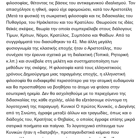
φιλοσοφίας, θέτοντας τις βάσεις του αντικειμενικού ιδεαλισμού. Τον
απασχόλησε η ηθική, αφού είχε αφομοιώσει, κατά τον Αριστοτέλη
(Μετά τα φυσικά) τη σωκρατική φιλοσοφία και τις διδασκαλίες του
Πυθαγόρα, του Ηράκλειτου και του Κρατύλου. Θεωρούσε τις ιδέες
θεϊκές σκέψεις, θεωρία την οποία συμπεριέλαβε στους διάλογους
Τίμων, Κρίτων, Νόμοι, Κρατύλος, Συμπόσιο και Φαίδων. Από τα
συγγράμματά του διασώθηκαν τα 41. Μια άλλη μεγάλη
φυσιογνωμία της κλασικής εποχής ήταν ο Αριστοτέλης, που
συνέχισε την έρευνα σχετικά με τη διαλεκτική (Τοπικά, Ρητορική
κ.λπ.) και συνέβαλε στη μελέτη και συστηματοποίηση των
μεθόδων της σκέψης. Η φιλοσοφία κατά τους ελληνιστικούς
χρόνους Δημιούργημα μιας ταραγμένης εποχής, η ελληνιστική
φιλοσοφία θα ενδιαφερθεί περισσότερο για την ατομική ευδαιμονία
και θα προσπαθήσει να βοηθήσει το άτομο να φτάσει στην
εσωτερική ηρεμία. Δεν θα ασχοληθούμε με το περιεχόμενο της
διδασκαλίας της κάθε σχολής, αλλά θα εξετάσουμε σύντομα τη
λογοτεχνική της παραγωγή. Κυνικοί Ο πρώτος Κυνικός, ο Διογένης
από τη Σινώπη, έγραψε μεταξύ άλλων και τραγωδίες, όπως και ο
διάδοχός του, Κρατήτας ο Θηβαίος, ο οποίος έγραψε επίσης μικρά
σατιρικά ποιήματα και παίγνια. Το λογοτεχνικό επίτευγμα των
Κυνικών ήταν η «διατριβή», προπαγανδιστικά κείμενα που